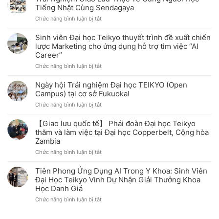
Tiếng Nhật Cùng Sendagaya
ở
Chức năng bình luận bị tắt
Trải
Nghiệm
Sinh viên Đại học Teikyo thuyết trình đề xuất chiến
Giao
lược Marketing cho ứng dụng hỗ trợ tìm việc “AI
Lưu
Career”
Thực
Tế
ở
Chức năng bình luận bị tắt
Cùng
Sinh
Người
viên
Ngày hội Trải nghiệm Đại học TEIKYO (Open
Học
Đại
Campus) tại cơ sở Fukuoka!
Tiếng
học
Nhật
ở
Chức năng bình luận bị tắt
Teikyo
Cùng
Ngày
thuyết
Sendagaya
hội
trình
【Giao lưu quốc tế】 Phái đoàn Đại học Teikyo
Trải
đề
thăm và làm việc tại Đại học Copperbelt, Cộng hòa
nghiệm
xuất
Zambia
Đại
chiến
học
lược
ở
Chức năng bình luận bị tắt
TEIKYO
Marketing
【Giao
(Open
cho
lưu
Tiên Phong Ứng Dụng AI Trong Y Khoa: Sinh Viên
Campus)
ứng
quốc
Đại Học Teikyo Vinh Dự Nhận Giải Thưởng Khoa
tại
dụng
tế】
Học Danh Giá
cơ
hỗ
Phái
sở
trợ
đoàn
ở
Chức năng bình luận bị tắt
Fukuoka!
tìm
Đại
Tiên
việc
học
Phong