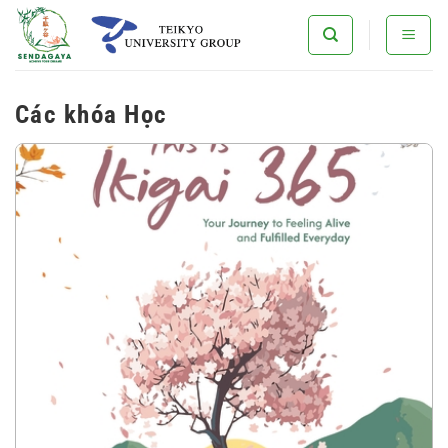
Bỏ
qua
nội
dung
Các khóa Học