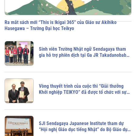
Ra mắt sách mới “This is Ikigai 365” của Giáo sư Akihiko
Hasegawa – Trường Đại học Teikyo
Sinh viên Trường Nhật ngữ Sendagaya tham
gia hỗ trợ phiên dịch tại Ga JR Takadanobaba
(Nhật Bản)
Vòng thuyết trình của cuộc thi “Giải thưởng
Khởi nghiệp TEIKYO” đã được tổ chức với sự
tham gia của sinh viên, giảng viên và cựu sinh
viên từ tất cả các cơ sở của trường Đại học
Teikyo.
SJI Sendagaya Japanese Institute tham dự
“Hội nghị Giáo dục tiếng Nhật” do Bộ Giáo dục,
Văn hóa, Thể thao, Khoa học và Công nghệ