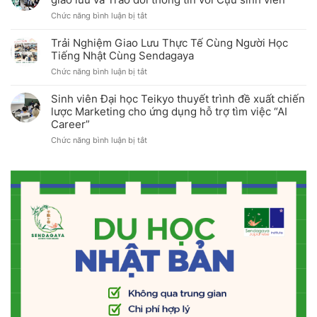
Đại
kiện
ở
Chức năng bình luận bị tắt
học
Open
Khoa
Teikyo
Campus
Dược
tổ
tháng
Trải Nghiệm Giao Lưu Thực Tế Cùng Người Học
Đại
chức
7/2026
Tiếng Nhật Cùng Sendagaya
học
Khóa
ở
Chức năng bình luận bị tắt
Teikyo
tập
Trải
tổ
huấn
Nghiệm
chức
Câu
Sinh viên Đại học Teikyo thuyết trình đề xuất chiến
Giao
thành
lạc
lược Marketing cho ứng dụng hỗ trợ tìm việc “AI
Lưu
công
bộ
Career”
Thực
Buổi
Thể
Tế
giao
ở
Chức năng bình luận bị tắt
thao
Cùng
lưu
Sinh
lần
Người
và
viên
2
Học
Trao
Đại
năm
Tiếng
đổi
học
2026
Nhật
thông
Teikyo
Cùng
tin
thuyết
Sendagaya
với
trình
Cựu
đề
sinh
xuất
viên
chiến
lược
Marketing
cho
ứng
dụng