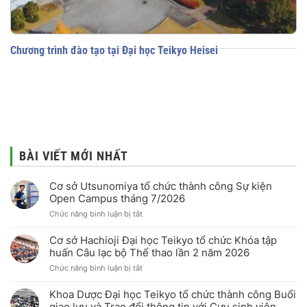
Chương trình đào tạo tại Đại học Teikyo Heisei
BÀI VIẾT MỚI NHẤT
Cơ sở Utsunomiya tổ chức thành công Sự kiện
Open Campus tháng 7/2026
ở
Chức năng bình luận bị tắt
Cơ
sở
Cơ sở Hachioji Đại học Teikyo tổ chức Khóa tập
Utsunomiya
huấn Câu lạc bộ Thể thao lần 2 năm 2026
tổ
ở
Chức năng bình luận bị tắt
chức
Cơ
thành
sở
công
Khoa Dược Đại học Teikyo tổ chức thành công Buổi
Hachioji
Sự
giao lưu và Trao đổi thông tin với Cựu sinh viên