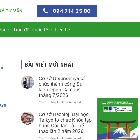
094 714 25 80
KÝ TƯ VẤN
Học
Trao đổi quốc tế
Liên hệ
BÀI VIẾT MỚI NHẤT
ại
Cơ sở Utsunomiya tổ
chức thành công Sự
kiện Open Campus
tháng 7/2026
ở
Chức năng bình luận bị tắt
ikyo
Cơ
sở
Cơ sở Hachioji Đại học
Utsunomiya
Teikyo tổ chức Khóa tập
tổ
huấn Câu lạc bộ Thể
chức
thao lần 2 năm 2026
thành
công
ở
Chức năng bình luận bị tắt