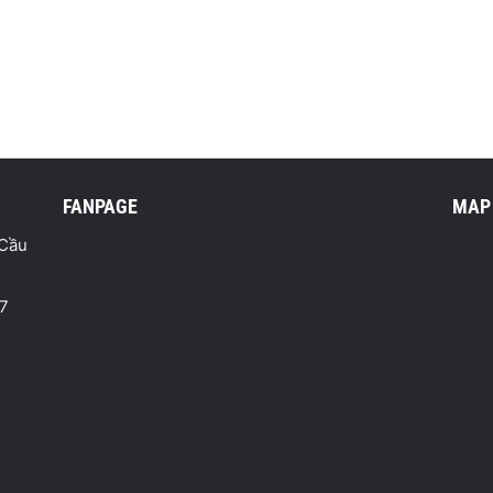
FANPAGE
MAP
 Cầu
77