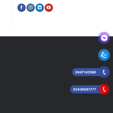
0947142580
02438681777