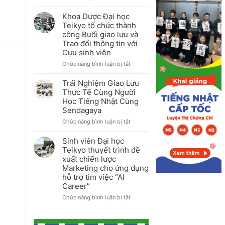
Sự
Cơ
kiện
sở
Khoa Dược Đại học
Open
Hachioji
Teikyo tổ chức thành
Campus
Đại
công Buổi giao lưu và
tháng
học
Trao đổi thông tin với
7/2026
Teikyo
Cựu sinh viên
tổ
chức
ở
Chức năng bình luận bị tắt
Khóa
Khoa
tập
Dược
Trải Nghiệm Giao Lưu
huấn
Đại
Thực Tế Cùng Người
Câu
học
Học Tiếng Nhật Cùng
lạc
Teikyo
Sendagaya
bộ
tổ
Thể
chức
ở
Chức năng bình luận bị tắt
thao
thành
Trải
lần
công
Nghiệm
Sinh viên Đại học
2
Buổi
Giao
Teikyo thuyết trình đề
năm
giao
Lưu
xuất chiến lược
2026
lưu
Thực
Marketing cho ứng dụng
và
Tế
hỗ trợ tìm việc “AI
Trao
Cùng
đổi
Career”
Người
thông
Học
ở
Chức năng bình luận bị tắt
tin
Tiếng
Sinh
với
Nhật
viên
Cựu
Cùng
Đại
sinh