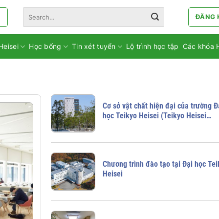
Search
ĐĂNG 
for:
Heisei
Học bổng
Tin xét tuyển
Lộ trình học tập
Các khóa 
Cơ sở vật chất hiện đại của trường Đ
học Teikyo Heisei (Teikyo Heisei
University)
Chương trình đào tạo tại Đại học Te
Heisei