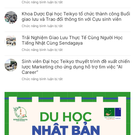
ở
Chức năng bình luận bị tắt
chức
Cơ
thành
sở
công
Khoa Dược Đại học Teikyo tổ chức thành công Buổi
Hachioji
Sự
giao lưu và Trao đổi thông tin với Cựu sinh viên
Đại
kiện
ở
Chức năng bình luận bị tắt
học
Open
Khoa
Teikyo
Campus
Dược
tổ
tháng
Trải Nghiệm Giao Lưu Thực Tế Cùng Người Học
Đại
chức
7/2026
Tiếng Nhật Cùng Sendagaya
học
Khóa
ở
Chức năng bình luận bị tắt
Teikyo
tập
Trải
tổ
huấn
Nghiệm
chức
Câu
Sinh viên Đại học Teikyo thuyết trình đề xuất chiến
Giao
thành
lạc
lược Marketing cho ứng dụng hỗ trợ tìm việc “AI
Lưu
công
bộ
Career”
Thực
Buổi
Thể
Tế
giao
ở
Chức năng bình luận bị tắt
thao
Cùng
lưu
Sinh
lần
Người
và
viên
2
Học
Trao
Đại
năm
Tiếng
đổi
học
2026
Nhật
thông
Teikyo
Cùng
tin
thuyết
Sendagaya
với
trình
Cựu
đề
sinh
xuất
viên
chiến
lược