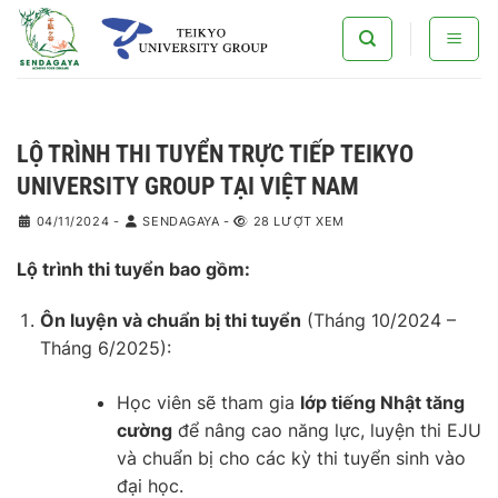
Bỏ
qua
nội
dung
LỘ TRÌNH THI TUYỂN TRỰC TIẾP TEIKYO
UNIVERSITY GROUP TẠI VIỆT NAM
04/11/2024
-
SENDAGAYA
-
28 LƯỢT XEM
Lộ trình thi tuyển bao gồm:
Ôn luyện và chuẩn bị thi tuyển
(Tháng 10/2024 –
Tháng 6/2025):
Học viên sẽ tham gia
lớp tiếng Nhật tăng
cường
để nâng cao năng lực, luyện thi EJU
và chuẩn bị cho các kỳ thi tuyển sinh vào
đại học.