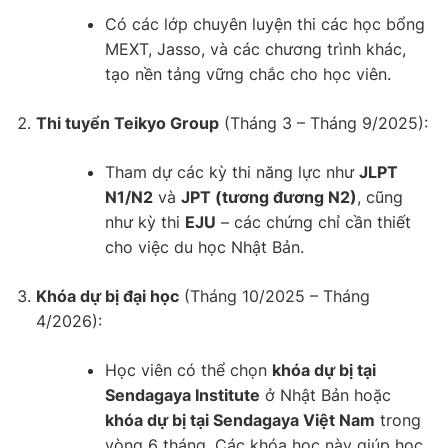
Có các lớp chuyên luyện thi các học bổng
MEXT, Jasso, và các chương trình khác,
tạo nền tảng vững chắc cho học viên.
Thi tuyển Teikyo Group
(Tháng 3 – Tháng 9/2025):
Tham dự các kỳ thi năng lực như
JLPT
N1/N2
và
JPT (tương đương N2)
, cũng
như kỳ thi
EJU
– các chứng chỉ cần thiết
cho việc du học Nhật Bản.
Khóa dự bị đại học
(Tháng 10/2025 – Tháng
4/2026):
Học viên có thể chọn
khóa dự bị tại
Sendagaya Institute
ở Nhật Bản hoặc
khóa dự bị tại Sendagaya Việt Nam
trong
vòng 6 tháng. Các khóa học này giúp học