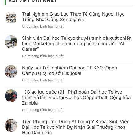
BÀI VIẾT MỚI NHẤT
Trải Nghiệm Giao Lưu Thực Tế Cùng Người Học
Tiếng Nhật Cùng Sendagaya
ở
Chức năng bình luận bị tắt
Trải
Nghiệm
Sinh viên Đại học Teikyo thuyết trình đề xuất chiến
Giao
lược Marketing cho ứng dụng hỗ trợ tìm việc “AI
Lưu
Career”
Thực
Tế
ở
Chức năng bình luận bị tắt
Cùng
Sinh
Người
viên
Ngày hội Trải nghiệm Đại học TEIKYO (Open
Học
Đại
Campus) tại cơ sở Fukuoka!
Tiếng
học
Nhật
ở
Chức năng bình luận bị tắt
Teikyo
Cùng
Ngày
thuyết
Sendagaya
hội
trình
【Giao lưu quốc tế】 Phái đoàn Đại học Teikyo
Trải
đề
thăm và làm việc tại Đại học Copperbelt, Cộng hòa
nghiệm
xuất
Zambia
Đại
chiến
học
lược
ở
Chức năng bình luận bị tắt
TEIKYO
Marketing
【Giao
(Open
cho
lưu
Tiên Phong Ứng Dụng AI Trong Y Khoa: Sinh Viên
Campus)
ứng
quốc
Đại Học Teikyo Vinh Dự Nhận Giải Thưởng Khoa
tại
dụng
tế】
Học Danh Giá
cơ
hỗ
Phái