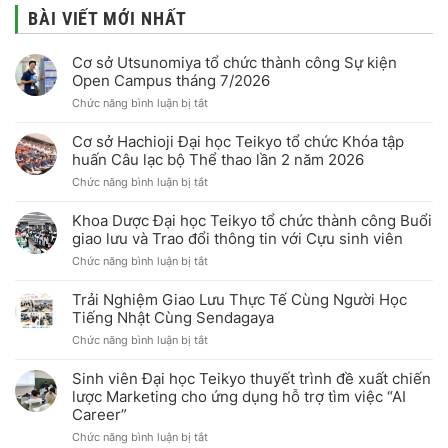
BÀI VIẾT MỚI NHẤT
Cơ sở Utsunomiya tổ chức thành công Sự kiện
Open Campus tháng 7/2026
ở
Chức năng bình luận bị tắt
Cơ
sở
Cơ sở Hachioji Đại học Teikyo tổ chức Khóa tập
Utsunomiya
huấn Câu lạc bộ Thể thao lần 2 năm 2026
tổ
ở
Chức năng bình luận bị tắt
chức
Cơ
thành
sở
công
Khoa Dược Đại học Teikyo tổ chức thành công Buổi
Hachioji
Sự
giao lưu và Trao đổi thông tin với Cựu sinh viên
Đại
kiện
ở
Chức năng bình luận bị tắt
học
Open
Khoa
Teikyo
Campus
Dược
tổ
tháng
Trải Nghiệm Giao Lưu Thực Tế Cùng Người Học
Đại
chức
7/2026
Tiếng Nhật Cùng Sendagaya
học
Khóa
ở
Chức năng bình luận bị tắt
Teikyo
tập
Trải
tổ
huấn
Nghiệm
chức
Câu
Sinh viên Đại học Teikyo thuyết trình đề xuất chiến
Giao
thành
lạc
lược Marketing cho ứng dụng hỗ trợ tìm việc “AI
Lưu
công
bộ
Career”
Thực
Buổi
Thể
Tế
giao
ở
Chức năng bình luận bị tắt
thao