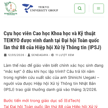
Bỏ
qua
nội
dung
Cựu học viên Cao học Khoa học và Kỹ thuật
TEIKYO được vinh danh tại Đại hội Toàn quốc
lần thứ 88 của Hiệp hội Xử lý Thông tin (IPSJ)
12/05/2026
-
SENDAGAYA
-
11 LƯỢT XEM
Làm thế nào để giáo viên biết chính xác học sinh đang
“mắc kẹt” ở đâu khi học lập trình? Câu trả lời nằm
trong nghiên cứu xuất sắc của anh Shinichi Uegaki –
người vừa được Hiệp hội Xử lý Thông tin Nhật Bản
(IPSJ) trao giải thưởng danh giá vào tháng 3/2026.
Bước tiến mới trong giáo dục số (EdTech)
Tại Đại hội Toàn quốc lần thứ 88 của Hiệp hội Xử lý