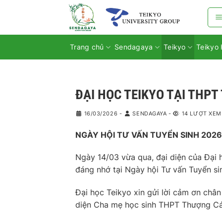
Bỏ
qua
nội
dung
Trang chủ
Sendagaya
Teikyo
Teikyo 
ĐẠI HỌC TEIKYO TẠI THP
16/03/2026
-
SENDAGAYA
-
14 LƯỢT XEM
NGÀY HỘI TƯ VẤN TUYỂN SINH 202
Ngày 14/03 vừa qua, đại diện của Đại 
đáng nhớ tại Ngày hội Tư vấn Tuyển s
Đại học Teikyo xin gửi lời cảm ơn châ
diện Cha mẹ học sinh THPT Thượng Cát 