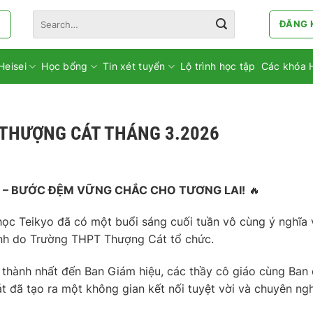
Search
ĐĂNG 
for:
Heisei
Học bổng
Tin xét tuyển
Lộ trình học tập
Các khóa 
T THƯỢNG CÁT THÁNG 3.2026
6 – BƯỚC ĐỆM VỮNG CHẮC CHO TƯƠNG LAI!
🔥
học Teikyo đã có một buổi sáng cuối tuần vô cùng ý nghĩa 
inh do Trường THPT Thượng Cát tổ chức.
n thành nhất đến Ban Giám hiệu, các thầy cô giáo cùng Ban 
đã tạo ra một không gian kết nối tuyệt vời và chuyên ngh