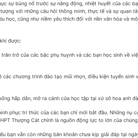
thực sự bùng nổ trước sự năng động, nhiệt huyết của các b
n tượng với những câu hỏi thông minh, thực tế và sự quan t
 du học, cũng như niềm yêu thích đối với nền văn hóa và mô
 khi được:
 trăn trở của các bậc phụ huynh và các bạn học sinh về vi
 các chương trình đào tạo mũi nhọn, điều kiện tuyển sinh 
ổng hấp dẫn, mở ra cánh cửa học tập tại xứ sở hoa anh đà
hinh phục tri thức của các bạn chỉ mới bắt đầu. Những nụ c
HPT Thượng Cát chính là nguồn động lực to lớn của chúng 
u bạn vẫn còn những băn khoăn chưa kịp giải đáp tại ngà