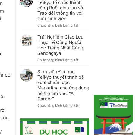
Teikyo tổ chức thành
ạn
Campus
Đại
công Buổi giao lưu và
tháng
học
âm
Trao đổi thông tin với
7/2026
Teikyo
i
Cựu sinh viên
tổ
chức
ở
Chức năng bình luận bị tắt
Khóa
Khoa
tập
Dược
Trải Nghiệm Giao Lưu
huấn
Đại
Thực Tế Cùng Người
Câu
học
Học Tiếng Nhật Cùng
lạc
Teikyo
Sendagaya
ệc
bộ
tổ
Thể
chức
ở
Chức năng bình luận bị tắt
thao
thành
Trải
lần
công
Nghiệm
Sinh viên Đại học
2
Buổi
và cơ
Giao
Teikyo thuyết trình đề
năm
giao
Lưu
xuất chiến lược
2026
lưu
Thực
Marketing cho ứng dụng
và
Tế
hỗ trợ tìm việc “AI
Trao
Cùng
o.
đổi
Career”
Người
thông
Học
ở
Chức năng bình luận bị tắt
tin
Tiếng
ười
Sinh
với
Nhật
viên
tôi.
Cựu
Cùng
Đại
sinh
Sendagaya
học
viên
Teikyo
y
thuyết