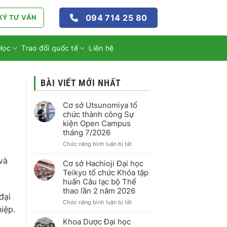
094 714 25 80
KÝ TƯ VẤN
Học
Trao đổi quốc tế
Liên hệ
BÀI VIẾT MỚI NHẤT
Cơ sở Utsunomiya tổ
chức thành công Sự
kiện Open Campus
tháng 7/2026
ở
Chức năng bình luận bị tắt
Cơ
và
sở
Cơ sở Hachioji Đại học
Utsunomiya
Teikyo tổ chức Khóa tập
tổ
huấn Câu lạc bộ Thể
chức
thao lần 2 năm 2026
thành
đại
công
ở
Chức năng bình luận bị tắt
iệp.
Sự
Cơ
kiện
sở
Khoa Dược Đại học
Open
Hachioji