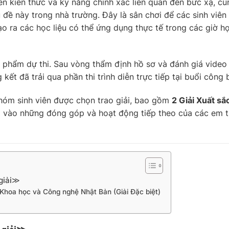
ến kiến thức và kỹ năng chính xác liên quan đến bức xạ, cũ
đề này trong nhà trường. Đây là sân chơi để các sinh viên 
o ra các học liệu có thể ứng dụng thực tế trong các giờ h
 phẩm dự thi. Sau vòng thẩm định hồ sơ và đánh giá video
ết đã trải qua phần thi trình diễn trực tiếp tại buổi công 
hóm sinh viên được chọn trao giải, bao gồm
2 Giải Xuất sắ
g vào những đóng góp và hoạt động tiếp theo của các em 
giải≫
 Khoa học và Công nghệ Nhật Bản (Giải Đặc biệt)