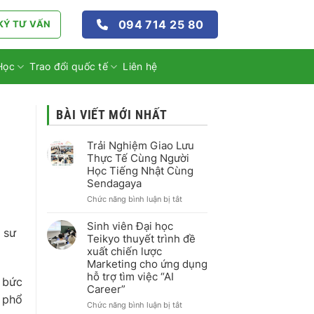
094 714 25 80
KÝ TƯ VẤN
Học
Trao đổi quốc tế
Liên hệ
BÀI VIẾT MỚI NHẤT
Trải Nghiệm Giao Lưu
Thực Tế Cùng Người
Học Tiếng Nhật Cùng
Sendagaya
ở
Chức năng bình luận bị tắt
Trải
Nghiệm
Sinh viên Đại học
 sư
Giao
Teikyo thuyết trình đề
Lưu
xuất chiến lược
Thực
Marketing cho ứng dụng
Tế
hỗ trợ tìm việc “AI
Cùng
 bức
Career”
Người
c phổ
Học
ở
Chức năng bình luận bị tắt
Tiếng