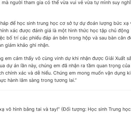
c mà người tham gia có thể vừa vui vẻ vừa tự mình suy nghĩ
áp để học sinh trung học cơ sở tự dự đoán lượng bức xạ 
chính xác được đánh giá là một hình thức học tập chủ động
việc bố trí các phiếu đáp án bên trong hộp và sau bàn cân đ
an giám khảo ghi nhận.
g em cảm thấy vô cùng vinh dự khi nhận được Giải Xuất s
ua dự án lần này, chúng em đã nhận ra tầm quan trọng của
ách chính xác và dễ hiểu. Chúng em mong muốn vận dụng k
ực hành lâm sàng trong tương lai.”
 vô hình bằng tai và tay!”
(Đối tượng: Học sinh Trung học