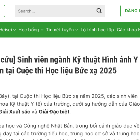
Search
ĐĂNG 
for:
Heisei
Học bổng
Tin xét tuyển
Lộ trình học tập
Các khóa 
cứu] Sinh viên ngành Kỹ thuật Hình ảnh Y
n tại Cuộc thi Học liệu Bức xạ 2025
y), tại Cuộc thi Học liệu Bức xạ năm 2025, các sinh viên
hoa Kỹ thuật Y tế) của trường, dưới sự hướng dẫn của Giáo
Giải Xuất sắc
và
Giải Đặc biệt
.
oa học và Công nghệ Nhật Bản, trong bối cảnh giáo dục về
 dạy tại các trường tiểu học, trung học cơ sở và trung họ