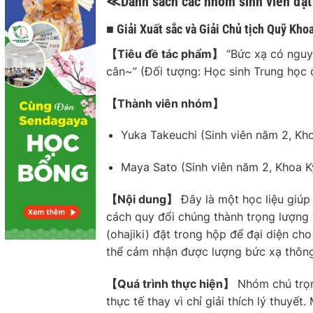
≪Danh sách các nhóm sinh viên đạt
■ Giải Xuất sắc và Giải Chủ tịch Quỹ Kho
【Tiêu đề tác phẩm】
“Bức xạ có nguy
cân~”
(Đối tượng: Học sinh Trung học 
【Thành viên nhóm】
Yuka Takeuchi (Sinh viên năm 2, Kho
Maya Sato (Sinh viên năm 2, Khoa Kỹ
【Nội dung】
Đây là một học liệu giúp
cách quy đổi chúng thành trọng lượng v
(ohajiki) đặt trong hộp để đại diện ch
thể cảm nhận được lượng bức xạ thôn
【Quá trình thực hiện】
Nhóm chú trọng
thực tế thay vì chỉ giải thích lý thuyế