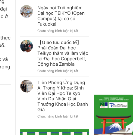
ng
Sinh
Nhật
viên
Ngày hội Trải nghiệm
đại
Cùng
Đại
Đại học TEIKYO (Open
Sendagaya
học
ọc ở
Campus) tại cơ sở
Teikyo
Fukuoka!
thuyết
trình
ở
Chức năng bình luận bị tắt
đề
Ngày
 thực
xuất
hội
【Giao lưu quốc tế】
chiến
bố.
Trải
Phái đoàn Đại học
lược
nghiệm
Teikyo thăm và làm việc
Marketing
Đại
tại Đại học Copperbelt,
c
và
cho
học
Cộng hòa Zambia
ứng
TEIKYO
trong
dụng
(Open
ở
Chức năng bình luận bị tắt
hỗ
Campus)
【Giao
trợ
tại
lưu
Tiên Phong Ứng Dụng
tìm
cơ
quốc
AI Trong Y Khoa: Sinh
việc
sở
tế】
Viên Đại Học Teikyo
“AI
Fukuoka!
Phái
Career”
Vinh Dự Nhận Giải
đoàn
Thưởng Khoa Học Danh
Đại
Giá
học
Teikyo
ở
Chức năng bình luận bị tắt
thăm
Tiên
và
Phong
làm
Ứng
việc