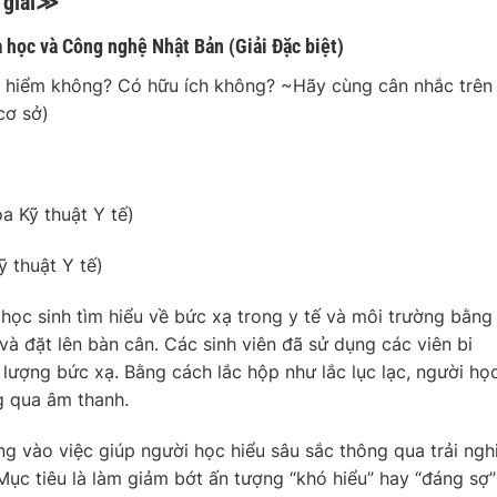
 giải≫
a học và Công nghệ Nhật Bản (Giải Đặc biệt)
 hiểm không? Có hữu ích không? ~Hãy cùng cân nhắc trên
cơ sở)
a Kỹ thuật Y tế)
 thuật Y tế)
 học sinh tìm hiểu về bức xạ trong y tế và môi trường bằng
à đặt lên bàn cân. Các sinh viên đã sử dụng các viên bi
o lượng bức xạ. Bằng cách lắc hộp như lắc lục lạc, người họ
g qua âm thanh.
 vào việc giúp người học hiểu sâu sắc thông qua trải ng
t. Mục tiêu là làm giảm bớt ấn tượng “khó hiểu” hay “đáng sợ”