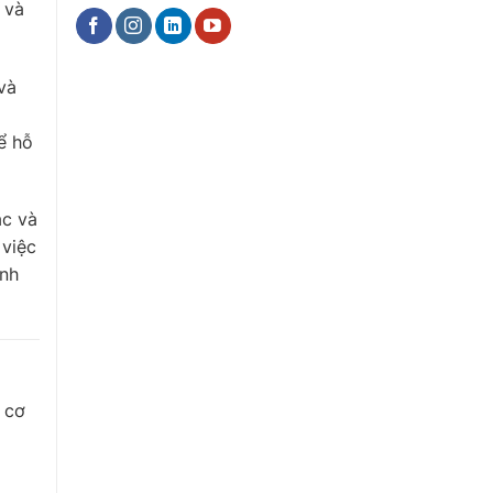
 và
và
ể hỗ
ắc và
 việc
inh
 cơ