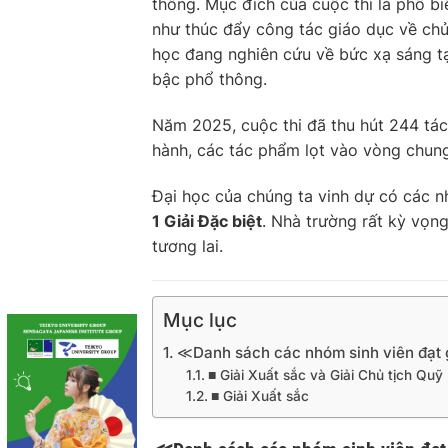
thông. Mục đích của cuộc thi là phổ bi
như thúc đẩy công tác giáo dục về chủ 
học đang nghiên cứu về bức xạ sáng tạ
bậc phổ thông.
Năm 2025, cuộc thi đã thu hút 244 tác
hành, các tác phẩm lọt vào vòng chung k
Đại học của chúng ta vinh dự có các n
1 Giải Đặc biệt
. Nhà trường rất kỳ vọn
tương lai.
Mục lục
≪Danh sách các nhóm sinh viên đạt 
■ Giải Xuất sắc và Giải Chủ tịch Quỹ
■ Giải Xuất sắc