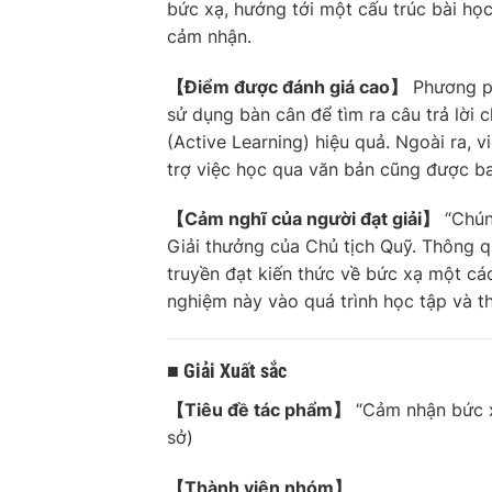
bức xạ, hướng tới một cấu trúc bài họ
cảm nhận.
【Điểm được đánh giá cao】
Phương ph
sử dụng bàn cân để tìm ra câu trả lời 
(Active Learning) hiệu quả. Ngoài ra, 
trợ việc học qua văn bản cũng được b
【Cảm nghĩ của người đạt giải】
“Chún
Giải thưởng của Chủ tịch Quỹ. Thông q
truyền đạt kiến thức về bức xạ một c
nghiệm này vào quá trình học tập và th
■ Giải Xuất sắc
【Tiêu đề tác phẩm】
“Cảm nhận bức xạ
sở)
【Thành viên nhóm】