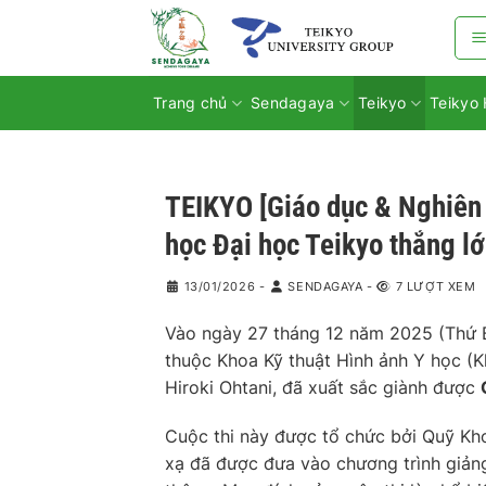
Bỏ
qua
nội
dung
Trang chủ
Sendagaya
Teikyo
Teikyo 
TEIKYO [Giáo dục & Nghiên 
học Đại học Teikyo thắng lớ
13/01/2026
-
SENDAGAYA
-
7 LƯỢT XEM
Vào ngày 27 tháng 12 năm 2025 (Thứ Bả
thuộc Khoa Kỹ thuật Hình ảnh Y học (K
Hiroki Ohtani, đã xuất sắc giành được
Cuộc thi này được tổ chức bởi Quỹ Kh
xạ đã được đưa vào chương trình giảng