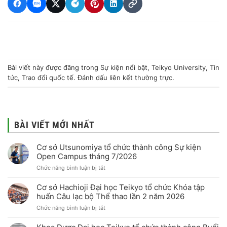
Bài viết này được đăng trong
Sự kiện nổi bật
,
Teikyo University
,
Tin
tức
,
Trao đổi quốc tế
. Đánh dấu
liên kết thường trực
.
BÀI VIẾT MỚI NHẤT
Cơ sở Utsunomiya tổ chức thành công Sự kiện
Open Campus tháng 7/2026
ở
Chức năng bình luận bị tắt
Cơ
sở
Cơ sở Hachioji Đại học Teikyo tổ chức Khóa tập
Utsunomiya
huấn Câu lạc bộ Thể thao lần 2 năm 2026
tổ
ở
Chức năng bình luận bị tắt
chức
Cơ
thành
sở
công