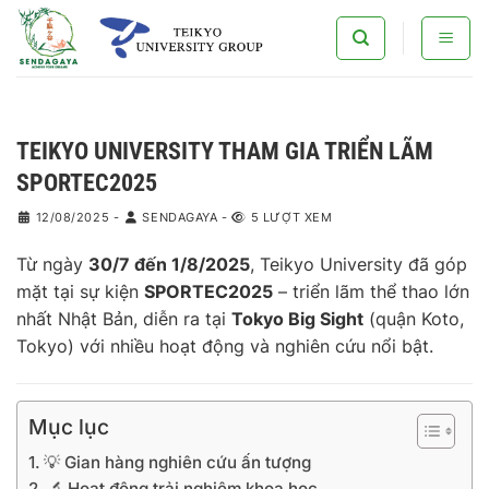
Bỏ
qua
nội
dung
TEIKYO UNIVERSITY THAM GIA TRIỂN LÃM
SPORTEC2025
12/08/2025
-
SENDAGAYA
-
5 LƯỢT XEM
Từ ngày
30/7 đến 1/8/2025
, Teikyo University đã góp
mặt tại sự kiện
SPORTEC2025
– triển lãm thể thao lớn
nhất Nhật Bản, diễn ra tại
Tokyo Big Sight
(quận Koto,
Tokyo) với nhiều hoạt động và nghiên cứu nổi bật.
Mục lục
💡 Gian hàng nghiên cứu ấn tượng
🔬 Hoạt động trải nghiệm khoa học