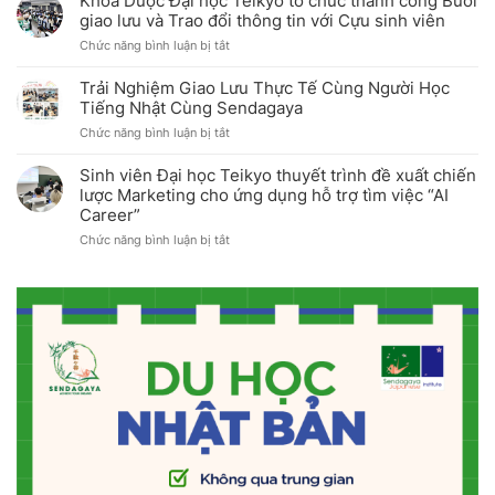
Khoa Dược Đại học Teikyo tổ chức thành công Buổi
Hachioji
Sự
giao lưu và Trao đổi thông tin với Cựu sinh viên
Đại
kiện
ở
Chức năng bình luận bị tắt
học
Open
Khoa
Teikyo
Campus
Dược
tổ
tháng
Trải Nghiệm Giao Lưu Thực Tế Cùng Người Học
Đại
chức
7/2026
Tiếng Nhật Cùng Sendagaya
học
Khóa
ở
Chức năng bình luận bị tắt
Teikyo
tập
Trải
tổ
huấn
Nghiệm
chức
Câu
Sinh viên Đại học Teikyo thuyết trình đề xuất chiến
Giao
thành
lạc
lược Marketing cho ứng dụng hỗ trợ tìm việc “AI
Lưu
công
bộ
Career”
Thực
Buổi
Thể
Tế
giao
ở
Chức năng bình luận bị tắt
thao
Cùng
lưu
Sinh
lần
Người
và
viên
2
Học
Trao
Đại
năm
Tiếng
đổi
học
2026
Nhật
thông
Teikyo
Cùng
tin
thuyết
Sendagaya
với
trình
Cựu
đề
sinh
xuất
viên
chiến
lược
Marketing
cho
ứng